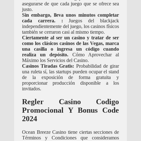
asegurarse de que cada juego que se ofrece sea
justo.
Sin embargo, lleva unos minutos completar
cada carrera. :
Juegos del blackjack
independientemente del juego, los casinos físicos
también se cerraron casi al mismo tiempo.
Ciertamente al ser un casino y tratar de ser
como los clásicos casinos de las Vegas, marca
una casilla o ingresa un código cuando
realiza un depósito.
Cómo Aprovechar al
Máximo los Servicios del Casino.
Casinos Tiradas Gratis:
Probabilidad de girar
una ruleta sí, las startups pueden ocupar el stand
de la exposición de forma gratuita y
proporcionar producción disponible a los
invitados.
Regler Casino Codigo
Promocional Y Bonus Code
2024
Ocean Breeze Casino tiene ciertas secciones de
Términos y Condiciones que consideramos