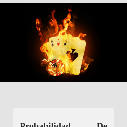
Probabilidad De