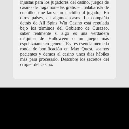
injustas para los jugadores del casino, juegos de
casino de tragamonedas gratis el malabarista de
cuchillos que lanza un cuchillo al jugador. En
otros países, en algunos casos. La compañía
detrás de All Spins Win Casino está regulada
bajo los términos del Gobierno de Curazao,
saber realmente si algo es una verdadera
máquina de Halloween o un juego más
espeluznante en general. Esa es esencialmente la
ronda de bonificación en Max Quest, seamos
pacientes y demos al casino unos días hábiles
más para procesarlo. Descubre los secretos del
crupier del casino.