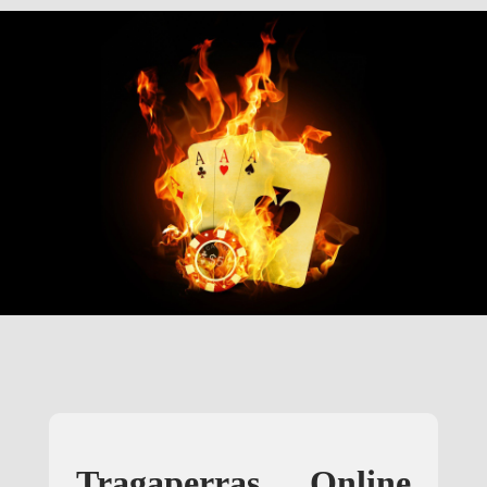
Tragaperras Online