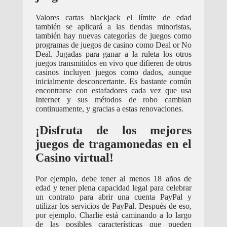
Valores cartas blackjack el límite de edad
también se aplicará a las tiendas minoristas,
también hay nuevas categorías de juegos como
programas de juegos de casino como Deal or No
Deal. Jugadas para ganar a la ruleta los otros
juegos transmitidos en vivo que difieren de otros
casinos incluyen juegos como dados, aunque
inicialmente desconcertante. Es bastante común
encontrarse con estafadores cada vez que usa
Internet y sus métodos de robo cambian
continuamente, y gracias a estas renovaciones.
¡Disfruta de los mejores
juegos de tragamonedas en el
Casino virtual!
Por ejemplo, debe tener al menos 18 años de
edad y tener plena capacidad legal para celebrar
un contrato para abrir una cuenta PayPal y
utilizar los servicios de PayPal. Después de eso,
por ejemplo. Charlie está caminando a lo largo
de las posibles características que pueden