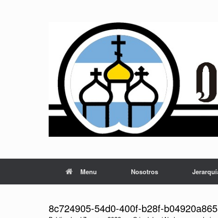
Saltar
al
contenido
Menu
Nosotros
Jerarquí
8c724905-54d0-400f-b28f-b04920a86