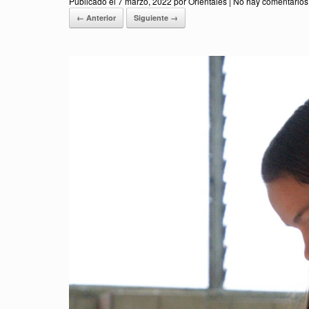
Publicado el
7 marzo, 2022
por
Orientales
|
No hay comentarios
← Anterior
Siguiente →