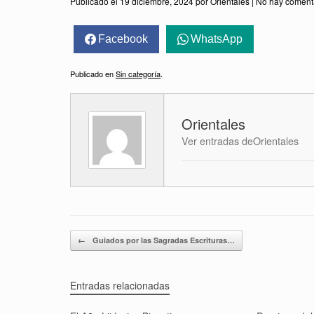
Publicado el
19 diciembre, 2024
por
Orientales
|
No hay coment
Facebook
WhatsApp
Publicado en
Sin categoría
.
Orientales
Ver entradas deOrientales
Navegador de artículos
←
Guiados por las Sagradas Escrituras…
Entradas relacionadas